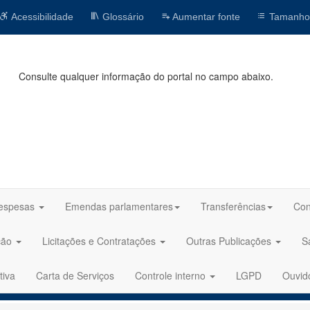
Acessibilidade
Glossário
Aumentar fonte
Tamanho
Consulte qualquer informação do portal no campo abaixo.
espesas
Emendas parlamentares
Transferências
Con
ção
Licitações e Contratações
Outras Publicações
S
tiva
Carta de Serviços
Controle interno
LGPD
Ouvid