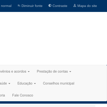
 normal
Diminuir fonte
Contraste
Mapa do site
vênios e acordos
Prestação de contas
aúde
Educação
Conselhos municipal
oria
Fale Conosco