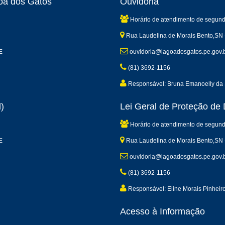
goa dos Gatos
Ouvidoria
Horário de atendimento de segund
Rua Laudelina de Morais Bento,SN 
E
ouvidoria@lagoadosgatos.pe.gov.
(81) 3692-1156
Responsável: Bruna Emanoelly da 
)
Lei Geral de Proteção d
Horário de atendimento de segund
E
Rua Laudelina de Morais Bento,SN 
ouvidoria@lagoadosgatos.pe.gov.
(81) 3692-1156
Responsável: Eline Morais Pinheir
Acesso à Informação