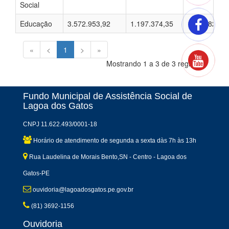
Social
Educação
3.572.953,92
1.197.374,35
1.085.823,6
«
<
1
>
»
Mostrando 1 a 3 de 3 registros
Fundo Municipal de Assistência Social de
Lagoa dos Gatos
CNPJ 11.622.493/0001-18
Horário de atendimento de segunda a sexta dàs 7h às 13h
Rua Laudelina de Morais Bento,SN - Centro - Lagoa dos
Gatos-PE
ouvidoria@lagoadosgatos.pe.gov.br
(81) 3692-1156
Ouvidoria