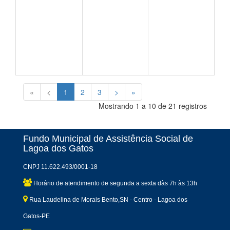
«
<
1
2
3
>
»
Mostrando 1 a 10 de 21 registros
Fundo Municipal de Assistência Social de
Lagoa dos Gatos
CNPJ 11.622.493/0001-18
Horário de atendimento de segunda a sexta dàs 7h às 13h
Rua Laudelina de Morais Bento,SN - Centro - Lagoa dos
Gatos-PE