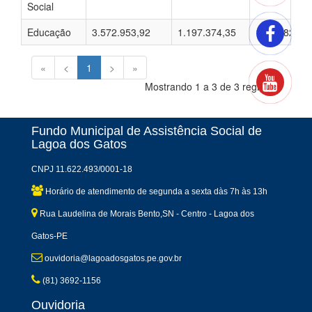
Social
Educação
3.572.953,92
1.197.374,35
1.085.823,6
«
<
1
>
»
Mostrando 1 a 3 de 3 registros
Fundo Municipal de Assistência Social de
Lagoa dos Gatos
CNPJ 11.622.493/0001-18
Horário de atendimento de segunda a sexta dàs 7h às 13h
Rua Laudelina de Morais Bento,SN - Centro - Lagoa dos
Gatos-PE
ouvidoria@lagoadosgatos.pe.gov.br
(81) 3692-1156
Ouvidoria