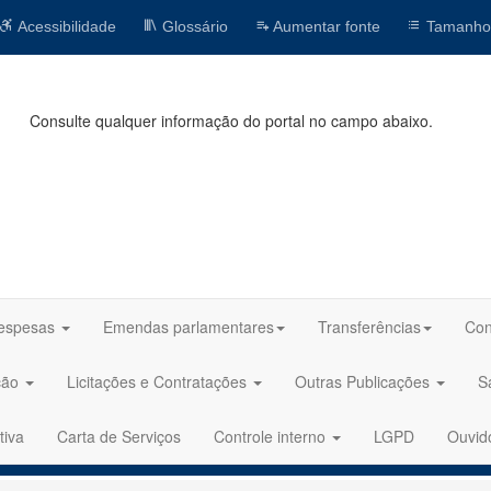
Acessibilidade
Glossário
Aumentar fonte
Tamanho
Consulte qualquer informação do portal no campo abaixo.
espesas
Emendas parlamentares
Transferências
Con
ção
Licitações e Contratações
Outras Publicações
S
tiva
Carta de Serviços
Controle interno
LGPD
Ouvid