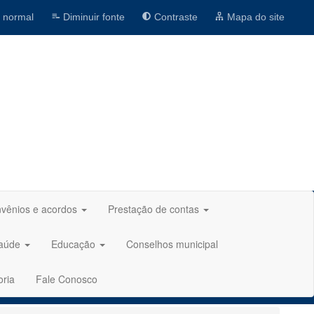
 normal
Diminuir fonte
Contraste
Mapa do site
vênios e acordos
Prestação de contas
aúde
Educação
Conselhos municipal
oria
Fale Conosco