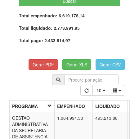
Total empenhado:
6.619.178,14
Total liquidado:
2.773.991,95
Total pago:
2.433.814,97
10
PROGRAMA
EMPENHADO
LIQUIDADO
PA
GESTAO
1.064.994,30
493.213,88
412.
ADMINISTRATIVA
DA SECRETARIA
DE ASSISTENCIA