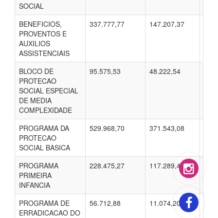
SOCIAL
BENEFICIOS,
337.777,77
147.207,37
114.
PROVENTOS E
AUXILIOS
ASSISTENCIAIS
BLOCO DE
95.575,53
48.222,54
41.2
PROTECAO
SOCIAL ESPECIAL
DE MEDIA
COMPLEXIDADE
PROGRAMA DA
529.968,70
371.543,08
323.
PROTECAO
SOCIAL BASICA
PROGRAMA
228.475,27
117.289,48
90.8
PRIMEIRA
INFANCIA
PROGRAMA DE
56.712,88
11.074,20
8.91
ERRADICACAO DO