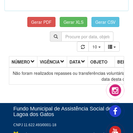
10
NÚMERO
VIGÊNCIA
DATA
OBJETO
BENEFI
Não foram realizados repasses ou transferências voluntárias de
data desta decl
Fundo Municipal de Assistência Social de
Lagoa dos Gatos
CNPJ 11.622.493/0001-18