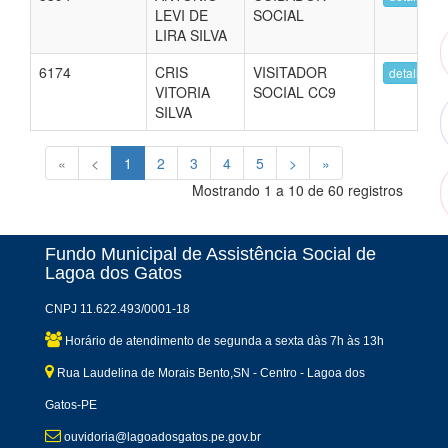
LEVI DE
SOCIAL
LIRA SILVA
6174
CRIS
VISITADOR
detalhes
VITORIA
SOCIAL CC9
SILVA
«
<
1
2
3
4
5
>
»
Mostrando 1 a 10 de 60 registros
Fundo Municipal de Assistência Social de
Lagoa dos Gatos
CNPJ 11.622.493/0001-18
Horário de atendimento de segunda a sexta dàs 7h às 13h
Rua Laudelina de Morais Bento,SN - Centro - Lagoa dos
Gatos-PE
ouvidoria@lagoadosgatos.pe.gov.br