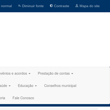
 normal
Diminuir fonte
Contraste
Mapa do site
vênios e acordos
Prestação de contas
aúde
Educação
Conselhos municipal
oria
Fale Conosco