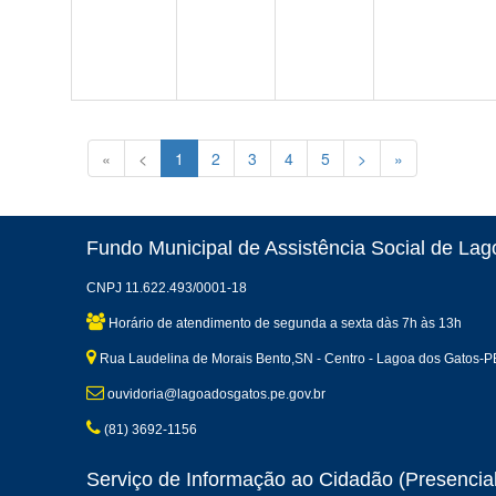
«
<
1
2
3
4
5
>
»
Fundo Municipal de Assistência Social de La
CNPJ 11.622.493/0001-18
Horário de atendimento de segunda a sexta dàs 7h às 13h
Rua Laudelina de Morais Bento,SN - Centro - Lagoa dos Gatos-P
ouvidoria@lagoadosgatos.pe.gov.br
(81) 3692-1156
Serviço de Informação ao Cidadão (Presencial