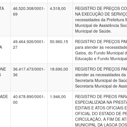
TA
46.520.308/0001-
4.518,00
REGISTRO DE PREÇOS CO
69
NA EXECUÇÃO DE SERVIÇOS 
necessidades da Prefeitura 
Municipal de Assistência So
Municipal de Saúde.
49.464.926/0001-
50.960,15
REGISTRO DE PREÇOS PAR
A
27
para atender às necessidade
Gatos, do Fundo Municipal d
Educação e Fundo Municipal
ONE
36.417.473/0001-
18.690,00
REGISTRO DE PREÇOS PAR
S
36
atender as necessidades da 
Secretaria Municipal de Saú
Secretaria Municipal de Assi
DADE
40.678.890/0001-
1.946,00
REGISTRO DE PREOS PAR
00
ESPECIALIZADA NA PREST
EDITAIS E ATOS OFICIAIS 
OFICIAL DO ESTADO DE 
CIRCULAÇÃO, A FIM DE A
MUNICIPAL DA LAGOA DOS