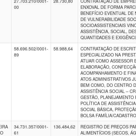
27.703.210/0001-
28.730,80
CONTRATAÇÃO DE EMPRES
00
ENXOVAL DE FORMA PARC
BENEFÍCIO EVENTUAL DE 
DE VULNERABILIDADE SO
SOCIOASSISTENCIAIS VIN
ASSISTÊNCIA, SOCIAL, D
QUANTIDADES E EXIGÊNCI
58.696.502/0001-
58.988,64
CONTRATAÇÃO DE ESCRIT
89
ESPECIALIZADO NA PRES
ATUAR COMO ASSESSOR E
ELABORAÇÃO, CONFECÇÃO
ACOMPANHAMENTO E FINA
ATOS ADMINISTRATIVOS J
BEM COMO, DO CENTRO D
ASSISTÊNCIA SOCIAL – C
GESTÃO, PLANEJAMENTO 
POLÍTICA DE ASSISTÊNCI
SOCIAL BÁSICA, PROTEÇÃ
BOLSA FAMÍLIA/CADASTRO
EIRA
34.731.357/0001-
136.484,62
REGISTRO DE PREÇOS PA
DO
61
ALIMENTÍCIOS (SECOS, ÁG