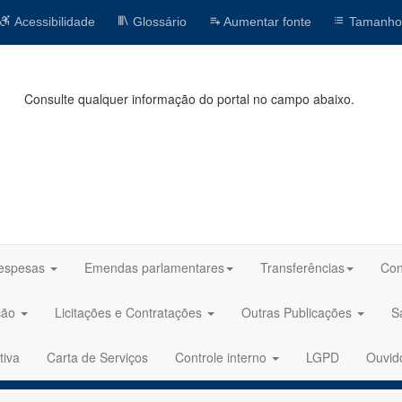
Acessibilidade
Glossário
Aumentar fonte
Tamanho
Consulte qualquer informação do portal no campo abaixo.
espesas
Emendas parlamentares
Transferências
Con
ção
Licitações e Contratações
Outras Publicações
S
tiva
Carta de Serviços
Controle interno
LGPD
Ouvid