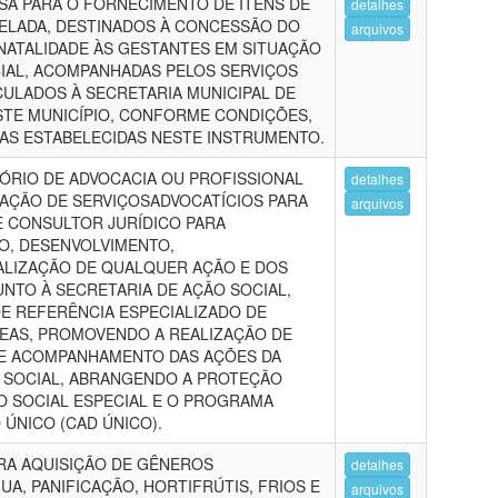
A PARA O FORNECIMENTO DE ITENS DE
detalhes
ELADA, DESTINADOS À CONCESSÃO DO
arquivos
NATALIDADE ÀS GESTANTES EM SITUAÇÃO
CIAL, ACOMPANHADAS PELOS SERVIÇOS
CULADOS À SECRETARIA MUNICIPAL DE
ESTE MUNICÍPIO, CONFORME CONDIÇÕES,
AS ESTABELECIDAS NESTE INSTRUMENTO.
ÓRIO DE ADVOCACIA OU PROFISSIONAL
detalhes
TAÇÃO DE SERVIÇOSADVOCATÍCIOS PARA
arquivos
 CONSULTOR JURÍDICO PARA
, DESENVOLVIMENTO,
LIZAÇÃO DE QUALQUER AÇÃO E DOS
UNTO À SECRETARIA DE AÇÃO SOCIAL,
E REFERÊNCIA ESPECIALIZADO DE
REAS, PROMOVENDO A REALIZAÇÃO DE
E ACOMPANHAMENTO DAS AÇÕES DA
A SOCIAL, ABRANGENDO A PROTEÇÃO
O SOCIAL ESPECIAL E O PROGRAMA
 ÚNICO (CAD ÚNICO).
RA AQUISIÇÃO DE GÊNEROS
detalhes
UA, PANIFICAÇÃO, HORTIFRÚTIS, FRIOS E
arquivos