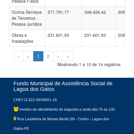
Pessoa Física
Outros Serviços
571.791,77
348.426,42
305.070
de Terceiros -
Pessoa Jurídica
Obras e
231.601,93
231.601,93
208.379
Instalações
«
<
1
2
>
»
Mostrando 1 a 10 de 14 registros
Fundo Municipal de Assistência Social de
Lagoa dos Gatos
CNPJ 11.622.493/0001-18
Horário de atendimento de segunda a sexta dàs 7h às 13h
Rua Laudelina de Morais Bento,SN - Centro - Lagoa dos
Gatos-PE