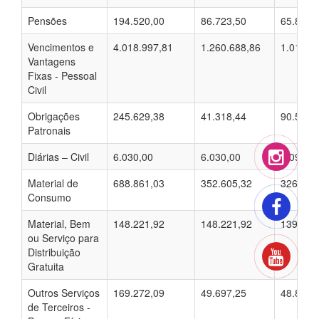
Pensões
194.520,00
86.723,50
65.859,
Vencimentos e
4.018.997,81
1.260.688,86
1.018.9
Vantagens
Fixas - Pessoal
Civil
Obrigações
245.629,38
41.318,44
90.596,
Patronais
Diárias – Civil
6.030,00
6.030,00
5.090,0
Material de
688.861,03
352.605,32
326.432
Consumo
Material, Bem
148.221,92
148.221,92
139.606
ou Serviço para
Distribuição
Gratuita
Outros Serviços
169.272,09
49.697,25
48.846,
de Terceiros -