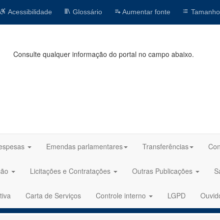
Acessibilidade
Glossário
Aumentar fonte
Tamanho
Consulte qualquer informação do portal no campo abaixo.
espesas
Emendas parlamentares
Transferências
Con
ção
Licitações e Contratações
Outras Publicações
S
tiva
Carta de Serviços
Controle interno
LGPD
Ouvid