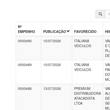
Nº
EMPENHO
PUBLICAÇÃO
FAVORECIDO
HI
0000490
15/07/2026
ITALIANA
VA
VEICULOS
E 
PL
DE
0000489
15/07/2026
ITALIANA
VA
VEICULOS
PA
DO
MU
0000488
13/07/2026
PREMIUM
VA
DISTRIBUIDORA
AL
ATACADISTA
DE
LTDA
SE
MU