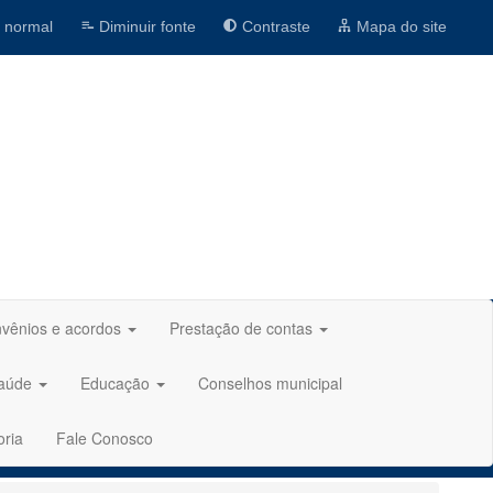
 normal
Diminuir fonte
Contraste
Mapa do site
vênios e acordos
Prestação de contas
aúde
Educação
Conselhos municipal
oria
Fale Conosco