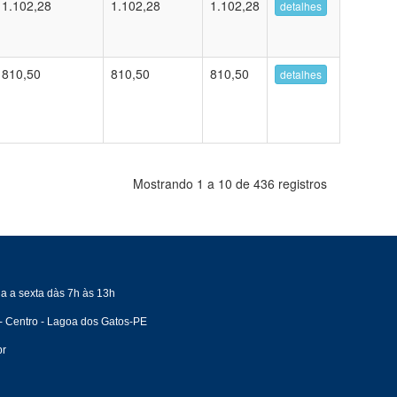
1.102,28
1.102,28
1.102,28
detalhes
810,50
810,50
810,50
detalhes
Mostrando 1 a 10 de 436 registros
a a sexta dàs 7h às 13h
- Centro - Lagoa dos Gatos-PE
br